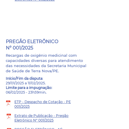
PROCESSO ADMINISTRATIVO
- 003/2025
PREGÃO ELETRÔNICO
N° 001/2025
Recargas de oxigênio medicinal com
capacidades diversas para atendimento
das necessidades da Secretaria Municipal
de Saúde de Terra Nova/PE.
Início/Fim da disputa
:
29/01/2025 a 11/02/2025.
Limite para a impugnação:
06/02/2025 - 23h59min
.
ETP - Despacho de Cotação - PE
001/2025
Extrato de Publicação - Pregão
Eletrônico N° 001/2025