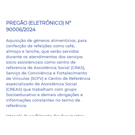
PROCESSO LICITATÓRIO
- 048/2024
PREGÃO (ELETRÔNICO) Nº
90006/2024
Aquisição de gêneros alimentícios, para
confecção de refeições como café,
almoço e lanche, que serão servidos
durante os atendimentos dos serviços
socio assistenciais como centro de
referencia de Assistência Social (CRAS),
Serviço de Convivência e Fortalecimento
de Vínculos (SCFV) e Centro de Referência
especializado de Assistência Social
(CREAS) que trabalham com grupo
Socioeducativo e demais obrigações e
informações constantes no termo de
referência.
Intervalo do
acolhimento das documentos
:
22/10/2024 a 05/11/2024.
Análise dos Documentos e Propostas
:
05/11/2024 - 09h00min.