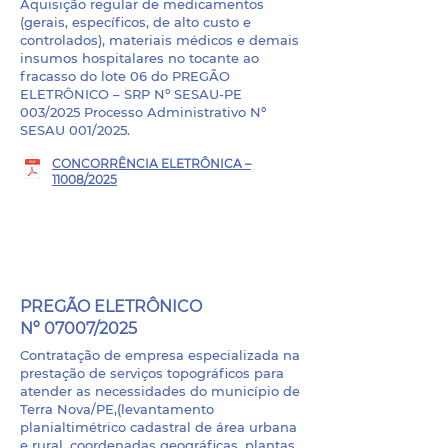
Aquisição regular de medicamentos
(gerais, específicos, de alto custo e
controlados), materiais médicos e demais
insumos hospitalares no tocante ao
fracasso do lote 06 do PREGÃO
ELETRÔNICO – SRP Nº SESAU-PE
003/2025 Processo Administrativo Nº
SESAU 001/2025.
CONCORRÊNCIA ELETRÔNICA –
11008/2025
PROCESSO LICITATÓRIO -
07008/2025
PREGÃO ELETRÔNICO
Nº 07007/2025
Contratação de empresa especializada na
prestação de serviços topográficos para
atender as necessidades do município de
Terra Nova/PE,(levantamento
planialtimétrico cadastral de área urbana
e rural, coordenadas geográficas, plantas