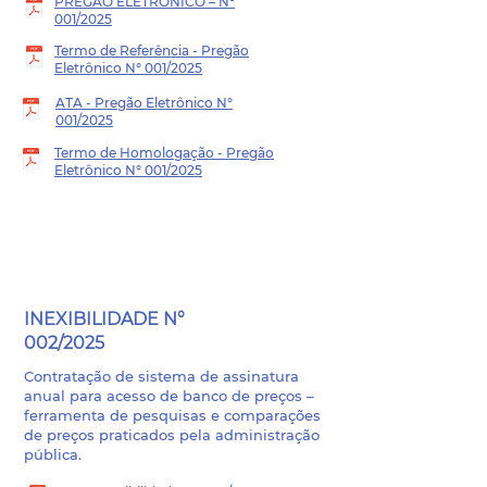
PREGÃO ELETRÔNICO – Nº
001/2025
Termo de Referência - Pregão
Eletrônico N° 001/2025
ATA - Pregão Eletrônico N°
001/2025
Termo de Homologação - Pregão
Eletrônico N° 001/2025
PROCESSO ADMINISTRATIVO
- 002/2025
INEXIBILIDADE N°
002/2025
Contratação de sistema de assinatura
anual para acesso de banco de preços –
ferramenta de pesquisas e comparações
de preços praticados pela administração
pública.