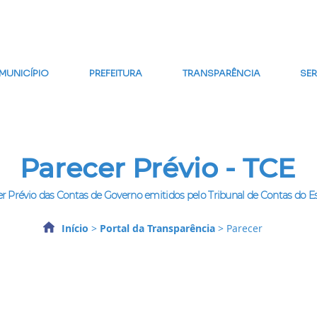
MAPA DO SITE
FALE CONOSCO
GLOSSÁRIO
FAQ
WE
MUNICÍPIO
PREFEITURA
TRANSPARÊNCIA
SE
Parecer Prévio - TCE
r Prévio das Contas de Governo emitidos pelo Tribunal de Contas do E
Início
>
Portal da Transparência
> Parecer