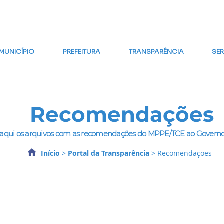
MAPA DO SITE
FALE CONOSCO
GLOSSÁRIO
FAQ
WE
MUNICÍPIO
PREFEITURA
TRANSPARÊNCIA
SE
Recomendações
 aqui os arquivos com as recomendações do MPPE/TCE ao Governo
Início
>
Portal da Transparência
> Recomendações