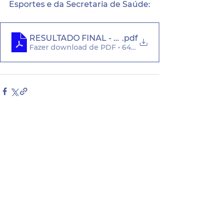
Esportes e da Secretaria de Saúde:
RESULTADO FINAL - PSS - EDITAL 01.2022
.pdf
Fazer download de PDF • 647KB
Sede da Prefeitura:
Pça. Coronel Jeremias Parente de Sá,
Nº 21, Centro, Terra Nova/PE.
CEP: 56.190-000.
Atendimento:
Segunda a Sexta das 8h às 14h.
contato@terranova.gov.pe.br