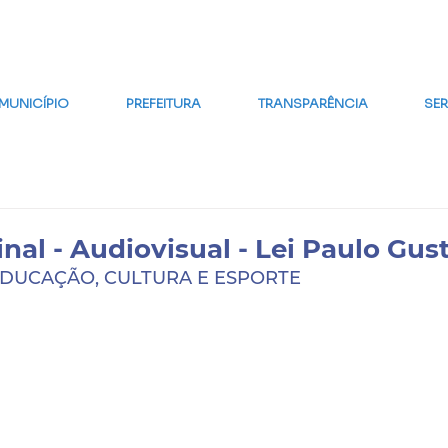
MAPA DO SITE
FALE CONOSCO
GLOSSÁRIO
FAQ
WE
MUNICÍPIO
PREFEITURA
TRANSPARÊNCIA
SE
nal - Audiovisual - Lei Paulo Gus
EDUCAÇÃO, CULTURA E ESPORTE