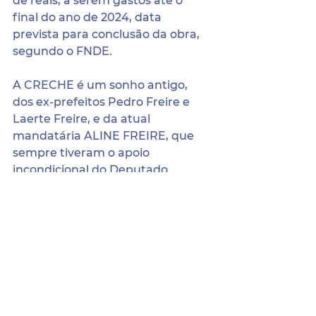
de reais, a serem gastos até o 
final do ano de 2024, data 
prevista para conclusão da obra, 
segundo o FNDE.
​A CRECHE é um sonho antigo, 
dos ex-prefeitos Pedro Freire e 
Laerte Freire, e da atual 
mandatária ALINE FREIRE, que 
sempre tiveram o apoio 
incondicional do Deputado 
Federal SEBASTIÃO OLIVEIRA em 
todas as ações que beneficiem o 
nosso povo.
​PARABÉNS CRIANÇAS, MÃES E 
PAIS TERRANOVENSES, ESTA 
CONQUISTA PERTENCE ÀS 
NOSSAS FAMÍLIAS!