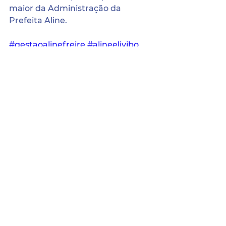
maior da Administração da 
Prefeita Aline. 
#gestaoalinefreire
#alineelivibo
#trabalhoquenaopara
#esposte
#maislazer
#governodetodos
#depsebastiaooliveira
Sede da Prefeitura:
Pça. Coronel Jeremias Parente de Sá,
Nº 21, Centro, Terra Nova/PE.
CEP: 56.190-000.
Atendimento:
Segunda a Sexta das 8h às 14h.
contato@terranova.gov.pe.br