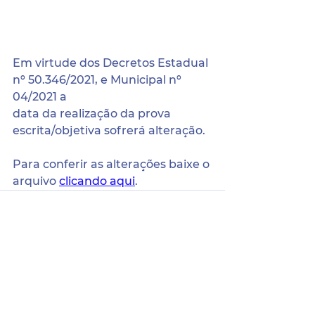
Em virtude dos Decretos Estadual 
nº 50.346/2021, e Municipal nº 
04/2021 a 
data da realização da prova 
escrita/objetiva sofrerá alteração.
Para conferir as alterações baixe o 
arquivo 
clicando aqui
.
Sede da Prefeitura:
Pça. Coronel Jeremias Parente de Sá,