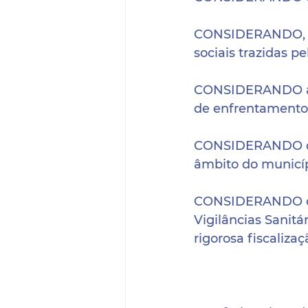
CONSIDERANDO, esp
sociais trazidas p
CONSIDERANDO a n
de enfrentamento
CONSIDERANDO o cr
âmbito do municíp
CONSIDERANDO o po
Vigilâncias Sanit
rigorosa fiscalizaç