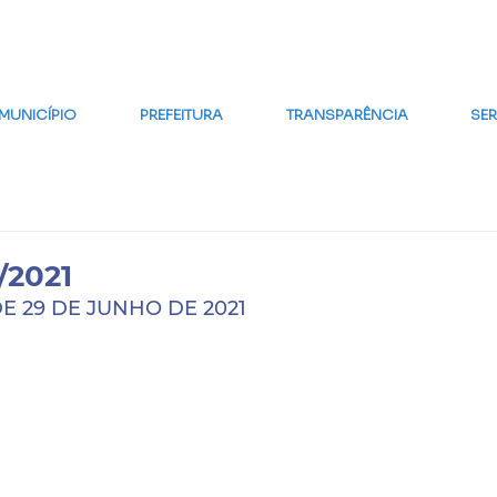
MAPA DO SITE
FALE CONOSCO
GLOSSÁRIO
FAQ
WE
MUNICÍPIO
PREFEITURA
TRANSPARÊNCIA
SE
/2021
DE 29 DE JUNHO DE 2021