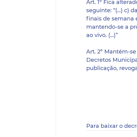
Art. 1º Fica alterad
seguinte: “(...) c)
finais de semana e
mantendo-se a pro
ao vivo. (...)” 
Art. 2º Mantém-se
Decretos Municipai
publicação, revog
Para baixar o decr