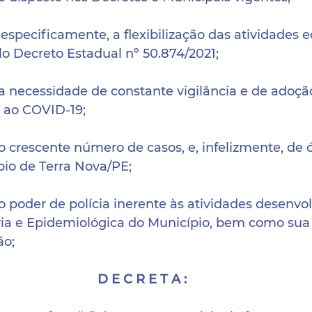
ecificamente, a flexibilização das atividades 
elo Decreto Estadual nº 50.874/2021; 
ecessidade de constante vigilância e de adoçã
 ao COVID-19; 
escente número de casos, e, infelizmente, de ó
io de Terra Nova/PE; 
der de polícia inerente às atividades desenvolv
ária e Epidemiológica do Município, bem como sua 
ão; 
D E C R E T A :