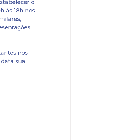
 estabelecer o 
9h às 18h nos 
milares, 
esentações 
antes nos 
 data sua 