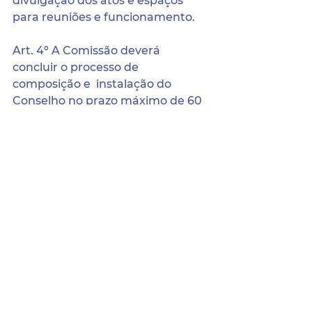
divulgação dos atos e espaços  
para reuniões e funcionamento.
Art. 4º A Comissão deverá 
concluir o processo de 
composição e  instalação do 
Conselho no prazo máximo de 60 
(sessenta) dias, a contar da  
vigência deste Decreto.
Art. 5º Este decreto entra em 
vigor na data de sua publicação.
Gabinete da Prefeita, 01 de 
fevereiro de 2022. 
Aline Cleanne Filgueira Freire de 
Carvalho 
Prefeita Municipal