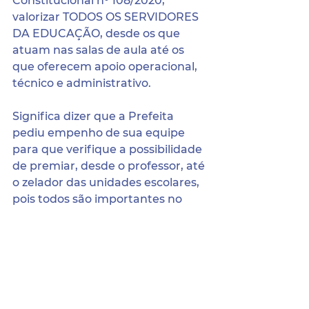
Constitucional n⁰ 108/2020, 
valorizar TODOS OS SERVIDORES 
DA EDUCAÇÃO, desde os que 
atuam nas salas de aula até os 
que oferecem apoio operacional, 
técnico e administrativo.
Significa dizer que a Prefeita 
pediu empenho de sua equipe 
para que verifique a possibilidade 
de premiar, desde o professor, até 
o zelador das unidades escolares, 
pois todos são importantes no 
processo educacional.
Diante das intenções de Aline sua 
equipe está trabalhando para 
tentar colocar em prática suas 
intenções, que por indefinições 