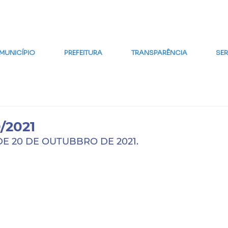
MAPA DO SITE
FALE CONOSCO
GLOSSÁRIO
FAQ
WE
MUNICÍPIO
PREFEITURA
TRANSPARÊNCIA
SE
/2021
DE 20 DE OUTUBBRO DE 2021.