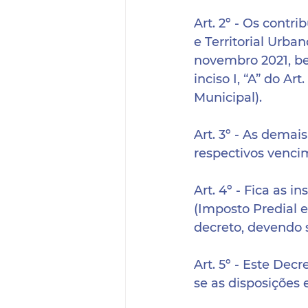
Art. 2º - Os cont
e Territorial Urban
novembro 2021, be
inciso I, “A” do A
Municipal).
Art. 3º - As dema
respectivos venci
Art. 4º - Fica as 
(Imposto Predial e
decreto, devendo 
Art. 5º - Este Dec
se as disposições 