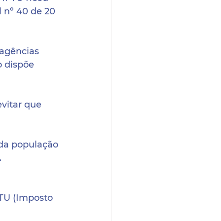
 nº 40 de 20 
agências 
 dispõe 
itar que 
da população 
.
PTU (Imposto 