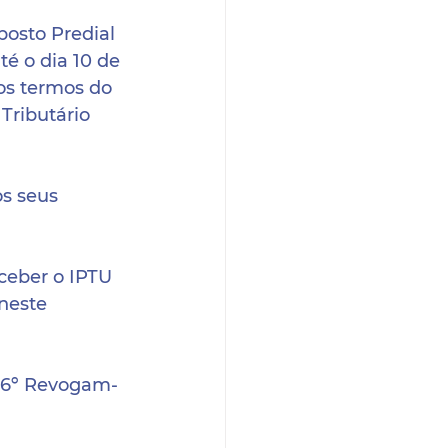
osto Predial 
té o dia 10 de 
os termos do 
Tributário 
s seus 
eceber o IPTU 
neste 
t. 6º Revogam-