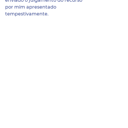
enviado o julgamento do recurso 
por mim apresentado 
tempestivamente.
3. A resposta se dará por através 
do e-mail enviado com a 
solicitação em um prazo de até 02 
(dois) dias úteis.
Terra Nova/PE, 19 de maio de 2023.
Aline Cleanne Filgueira Freire de 
Carvalho
Prefeita
Para baixar o documento 
completo clique no ícone abaixo: