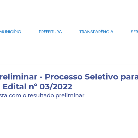
MAPA DO SITE
FALE CONOSCO
GLOSSÁRIO
FAQ
WE
MUNICÍPIO
PREFEITURA
TRANSPARÊNCIA
SE
eliminar - Processo Seletivo par
- Edital nº 03/2022
ista com o resultado preliminar.