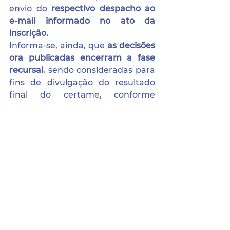
envio do 
respectivo despacho ao 
e-mail informado no ato da 
inscrição. 
Informa-se, ainda, que 
as decisões 
ora publicadas encerram a fase 
recursal
, sendo consideradas para 
fins de divulgação do resultado 
final do certame, conforme 
disposto no edital. 
Resultado Análise de Recursos
.pdf
Fazer download de PDF • 201KB