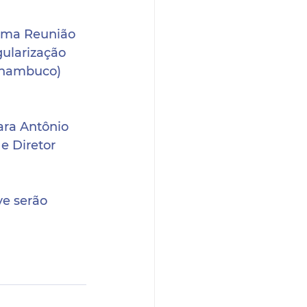
 uma Reunião 
ularização 
rnambuco) 
ra Antônio 
e Diretor 
ve serão 