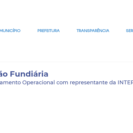
MAPA DO SITE
FALE CONOSCO
GLOSSÁRIO
FAQ
WE
MUNICÍPIO
PREFEITURA
TRANSPARÊNCIA
SE
ão Fundiária
jamento Operacional com representante da INTE