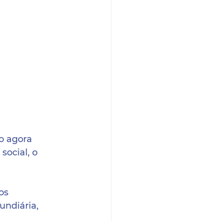
o agora 
ocial, o 
os 
undiária, 