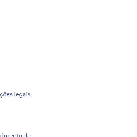
es legais,  
rimento de  