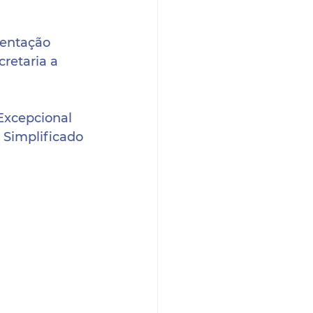
mentação 
retaria a 
Excepcional 
 Simplificado 