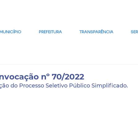
MAPA DO SITE
FALE CONOSCO
GLOSSÁRIO
FAQ
WE
MUNICÍPIO
PREFEITURA
TRANSPARÊNCIA
SE
onvocação nº 70/2022
ão do Processo Seletivo Público Simplificado.