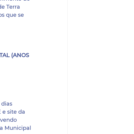
e Terra 
os que se 
AL (ANOS 
 dias 
e site da 
evendo 
a Municipal 