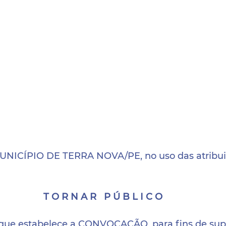
NICÍPIO DE TERRA NOVA/PE, no uso das atribuiçõ
T O R N A R   P Ú B L I C O
 que estabelece a CONVOCAÇÃO, para fins de sup