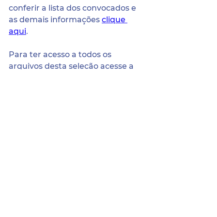
conferir a lista dos convocados e 
as demais informações 
clique 
aqui
.
Para ter acesso a todos os 
arquivos desta seleção acesse a 
página dos processos seletivos 
através do seguinte endereço:
http://terranova.pe.gov.br/selecao
Sede da Prefeitura:
Pça. Coronel Jeremias Parente de Sá,
Nº 21, Centro, Terra Nova/PE.
CEP: 56.190-000.