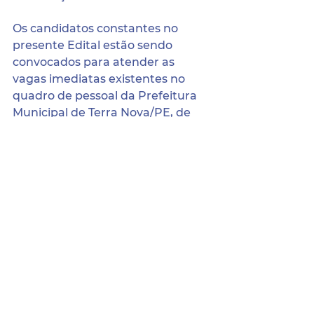
Os candidatos constantes no 
presente Edital estão sendo 
convocados para atender as 
vagas imediatas existentes no 
quadro de pessoal da Prefeitura 
Municipal de Terra Nova/PE, de 
acordo com a ordem de 
classificação, desistências, não 
comparecimento de convocados, 
exonerações e eventuais decisões 
judiciais.
Gabinete da Prefeita, aos 09 de 
julho de 2024.
Aline Cleanne Filgueira Freire de 
Carvalho