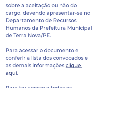
sobre a aceitação ou não do 
cargo, devendo apresentar-se no 
Departamento de Recursos 
Humanos da Prefeitura Municipal 
de Terra Nova/PE. 
Para acessar o documento e 
conferir a lista dos convocados e 
as demais informações 
clique 
aqui
. 
Para ter acesso a todos os 
arquivos desta seleção acesse a 
página dos processos seletivos 
através do seguinte endereço:
http://terranova.pe.gov.br/selecao