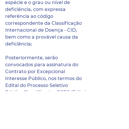
espécie e o grau ou nível de 
deficiência, com expressa 
referência ao código 
correspondente da Classificação 
Internacional de Doença - CID, 
bem como a provável causa da 
deficiência; 
Posteriormente, serão 
convocados para assinatura do 
Contrato por Excepcional 
Interesse Público, nos termos do 
Edital do Processo Seletivo 
Público Simplificado - PSPS (Edital 
nº 01, de 03 de fevereiro de 2021). 
Publique-se, registre-se e intime-
se.
Terra Nova/PE, 19 de janeiro de 