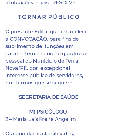
atribuições legais,  RESOLVE: 
T O R N A R  P Ú B L I C O
O presente Edital que estabelece 
a CONVOCAÇÃO, para fins de 
suprimento de  funções em 
caráter temporário no quadro de 
pessoal do Município de Terra 
Nova/PE, por  excepcional 
interesse público de servidores, 
nos termos que se seguem:
SECRETARIA DE SAÚDE
M) PSICÓLOGO 
2 – Maria Laís Freire Angelim 
Os candidatos classificados, 