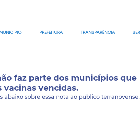
MAPA DO SITE
FALE CONOSCO
GLOSSÁRIO
FAQ
WE
MUNICÍPIO
PREFEITURA
TRANSPARÊNCIA
SE
não faz parte dos municípios que
s vacinas vencidas.
s abaixo sobre essa nota ao público terranovense.