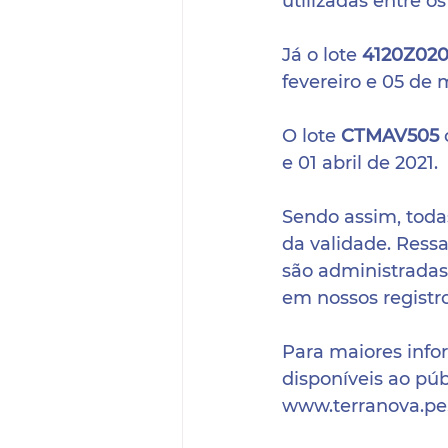
utilizadas entre os
Já o lote 
4120Z02
fevereiro e 05 de 
O lote 
CTMAV505 
e 01 abril de 2021.
Sendo assim, toda
da validade. Ress
são administradas
em nossos registro
Para maiores info
disponíveis ao púb
www.terranova.pe.