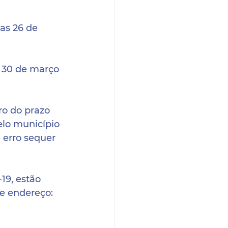
ias 26 de 
s 30 de março 
ro do prazo 
elo município 
erro sequer 
9, estão 
e endereço: 