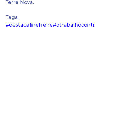
Terra Nova. 
Tags:
#gestaoalinefreire
#otrabalhoconti
nua
#alineelivino
#terranovasegue
avancando
Sede da Prefeitura:
Pça. Coronel Jeremias Parente de Sá,
Nº 21, Centro, Terra Nova/PE.
CEP: 56.190-000.
Atendimento:
Segunda a Sexta das 8h às 14h.
contato@terranova.gov.pe.br