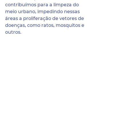
contribuímos para a limpeza do 
meio urbano, impedindo nessas 
áreas a proliferação de vetores de 
doenças, como ratos, mosquitos e 
outros.
FAÇA SUA PARTE!
Texto: Secretaria Municipal de 
Saúde.
Sede da Prefeitura:
Pça. Coronel Jeremias Parente de Sá,
Nº 21, Centro, Terra Nova/PE.
CEP: 56.190-000.