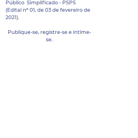
Público  Simplificado - PSPS 
(Edital nº 01, de 03 de fevereiro de 
2021).
Publique-se, registre-se e intime-
se.
Terra Nova/PE, 30 de agosto de 
2022.
ALINE CLEANNE FILGUEIRA 
FREIRE DE CARVALHO.
Prefeita
Para conferir o documento na 
íntegra baixe o arquivo abaixo:
EDITAL DE CONVOCAÇÃO N° 58.2022 - PSPS 20
.pdf
Fazer download de PDF • 381KB