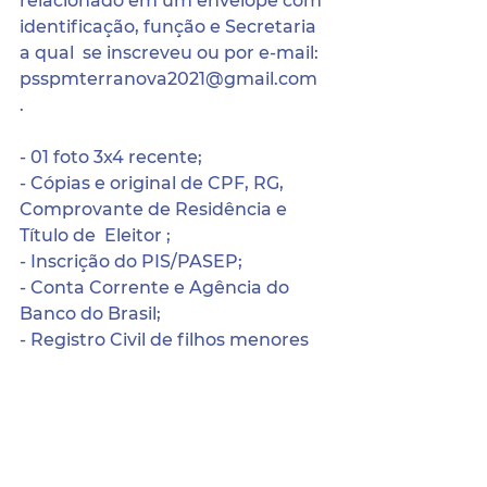
relacionado em um envelope com 
identificação, função e Secretaria 
a qual  se inscreveu ou por e-mail: 
psspmterranova2021@gmail.com 
. 
- 01 foto 3x4 recente;
- Cópias e original de CPF, RG, 
Comprovante de Residência e 
Título de  Eleitor ; 
- Inscrição do PIS/PASEP;
- Conta Corrente e Agência do 
Banco do Brasil;
- Registro Civil de filhos menores 
de 14 anos (quando houver)
Posteriormente, serão 
convocados para assinatura do 
Contrato por  Excepcional 