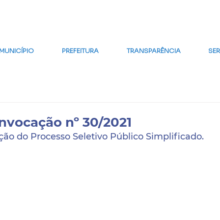
MAPA DO SITE
FALE CONOSCO
GLOSSÁRIO
FAQ
WE
MUNICÍPIO
PREFEITURA
TRANSPARÊNCIA
SE
onvocação nº 30/2021
ão do Processo Seletivo Público Simplificado.