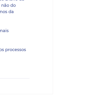
 não do 
nos da 
mais 
os processos 