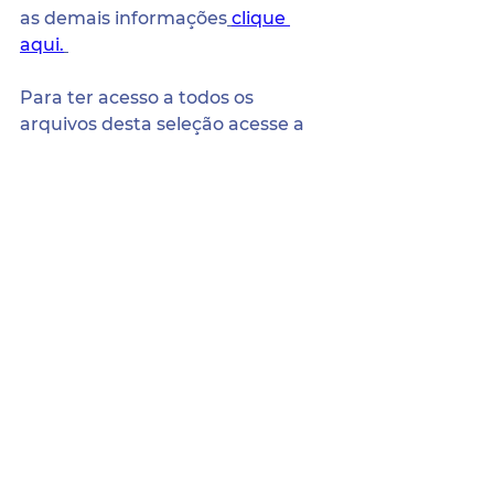
as demais informações
clique 
aqui.
Para ter acesso a todos os 
arquivos desta seleção acesse a 
página dos processos seletivos 
através do seguinte endereço:
http://terranova.pe.gov.br/selecao
Sede da Prefeitura:
Pça. Coronel Jeremias Parente de Sá,
Nº 21, Centro, Terra Nova/PE.
CEP: 56.190-000.
Atendimento:
Segunda a Sexta das 8h às 14h.