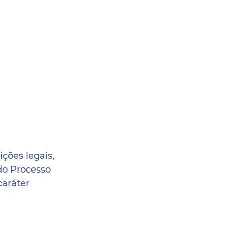
ões legais, 
do Processo 
aráter 