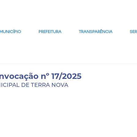
MAPA DO SITE
FALE CONOSCO
GLOSSÁRIO
FAQ
WE
MUNICÍPIO
PREFEITURA
TRANSPARÊNCIA
SE
onvocação nº 17/2025
ICIPAL DE TERRA NOVA