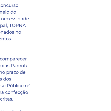
concurso 
meio do 
a necessidade 
ipal, TORNA 
nados no 
entos 
 comparecer 
emias Parente 
 no prazo de 
s dos 
so Público nº 
ra confecção 
ritas.