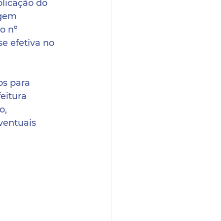
licação do 
agem 
o nº 
e efetiva no 
s para 
eitura 
o, 
ventuais 