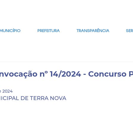
MAPA DO SITE
FALE CONOSCO
GLOSSÁRIO
FAQ
WE
MUNICÍPIO
PREFEITURA
TRANSPARÊNCIA
SE
onvocação nº 14/2024 - Concurso 
e 2024
ICIPAL DE TERRA NOVA