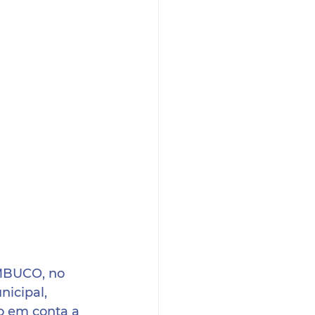
BUCO, no 
nicipal, 
do em conta a 