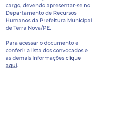
cargo, devendo apresentar-se no 
Departamento de Recursos 
Humanos da Prefeitura Municipal 
de Terra Nova/PE. 
Para acessar o documento e 
conferir a lista dos convocados e 
as demais informações 
clique 
aqui
. 
Para ter acesso a todos os 
arquivos desta seleção acesse a 
página dos processos seletivos 
através do seguinte endereço:
http://terranova.pe.gov.br/selecao