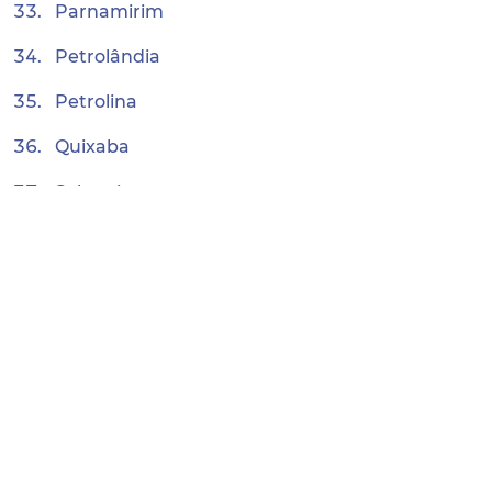
Parnamirim
Petrolândia
Petrolina
Quixaba
Salgueiro
Santa Cruz
Santa Cruz da Baixa Verde
Santa Filomena
Santa Maria da Boa Vista
Santa Terezinha
São José do Belmonte